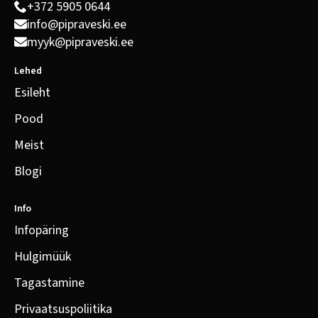
+372 5905 0644
info@pipraveski.ee
myyk@pipraveski.ee
Lehed
Esileht
Pood
Meist
Blogi
Info
Infopäring
Hulgimüük
Tagastamine
Privaatsuspoliitika