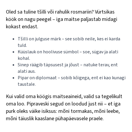
Oled sa tuline tšilli või rahulik rosmariin? Vürtsikas
köök on nagu peegel – iga maitse paljastab midagi
kokast endast.
Tšilli on julguse märk – see sobib neile, kes ei karda
tuld.
Küüslauk on hoolivuse sümbol – soe, sügav ja alati
kohal.
Sinep räägib täpsusest ja jõust – natuke terav, ent
alati aus.
Pipar on diplomaat – sobib kõigega, ent ei kao kunagi
taustale.
Kui valid oma köögis maitseaineid, valid sa tegelikult
oma loo. Pipraveski segud on loodud just nii – et iga
purk oleks väike isiksus: mõni tormakas, mõni leebe,
mõni täiuslik kaaslane pühapäevasele praele.