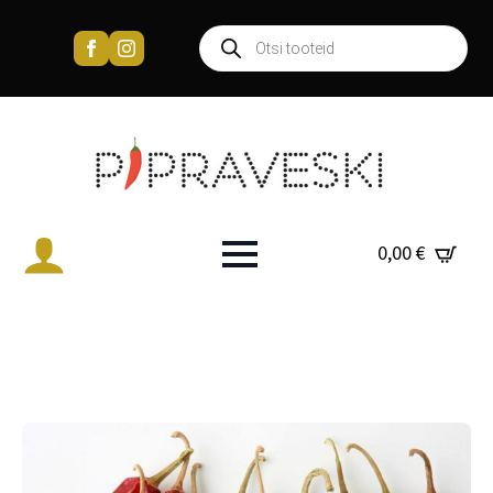
Products
search
0,00
€