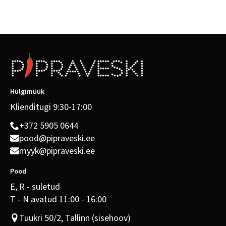
Hulgimüük
Klienditugi 9:30-17:00
+372 5905 0644
pood@pipraveski.ee
myyk@pipraveski.ee
Pood
E, R - suletud
T - N avatud 11:00 - 16:00
Tuukri 50/2, Tallinn (sisehoov)