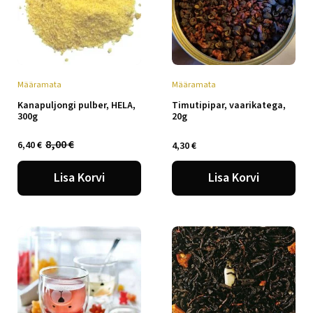
Määramata
Määramata
Kanapuljongi pulber, HELA,
Timutipipar, vaarikatega,
300g
20g
8,00
€
6,40
€
4,30
€
Algne
Praegune
hind
hind
oli:
on:
Lisa Korvi
Lisa Korvi
8,00 €.
6,40 €.