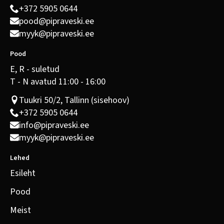
+372 5905 0644
pood@pipraveski.ee
myyk@pipraveski.ee
Pood
E, R - suletud
T - N avatud 11:00 - 16:00
Tuukri 50/2, Tallinn (sisehoov)
+372 5905 0644
info@pipraveski.ee
myyk@pipraveski.ee
Lehed
Esileht
Pood
Meist