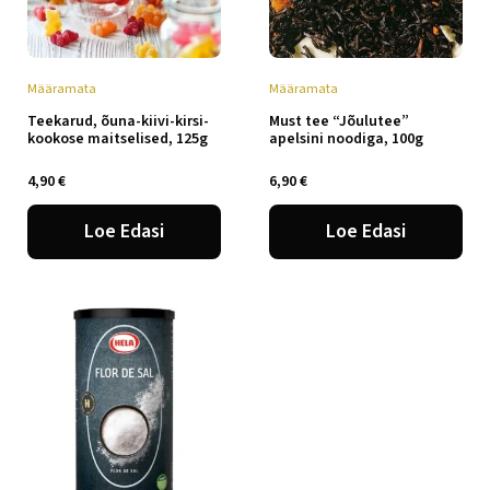
Määramata
Määramata
Teekarud, õuna-kiivi-kirsi-
Must tee “Jõulutee”
kookose maitselised, 125g
apelsini noodiga, 100g
4,90
€
6,90
€
Loe Edasi
Loe Edasi