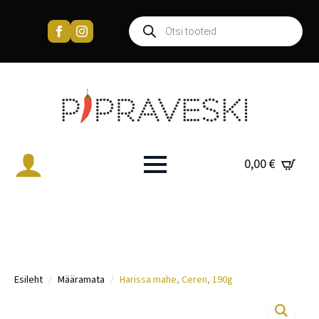
Products
search
0,00
€
Esileht
Määramata
Harissa mahe, Ceren, 190g