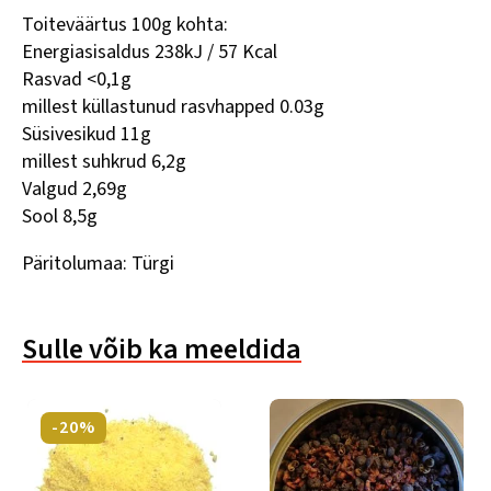
Toiteväärtus 100g kohta:
Energiasisaldus 238kJ / 57 Kcal
Rasvad <0,1g
millest küllastunud rasvhapped 0.03g
Süsivesikud 11g
millest suhkrud 6,2g
Valgud 2,69g
Sool 8,5g
Päritolumaa: Türgi
Sulle võib ka meeldida
-20%