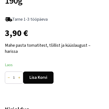
190g
Tarne 1-3 tööpäeva
3,90
€
Mahe pasta tomatitest, tšillist ja küüslaugust –
harissa
Laos
Harissa
mahe,
Lisa Korvi
Ceren,
190g
kogus