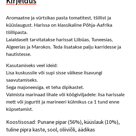
Kirjeldus
Aromaatne ja vürtsikas pasta tomatitest, tšillist ja
küüslaugust. Harissa on klassikaline Põhja-Aafrika
tšillipasta.
Laialdaselt tarvitatakse harissat Liibüas, Tuneesias,
Algeerias ja Marokos. Teda lisatakse palju karridesse ja
hautistesse.
Kasutamiseks veel ideid:
Lisa kuskussile või supi sisse väikese lisavungi
saavutamiseks.
Sega majoneesiga, et teha dipikastet.
Valmista marinaad lihale või köögiviljadele: lisa harissale
mett või jogurtit ja marineeri külmikus ca 1 tund enne
küpsetamist.
Koostisosad: Punane pipar (56%), küüslauk (10%),
tuline pipra kaste, sool, oliiviõli, äädikas