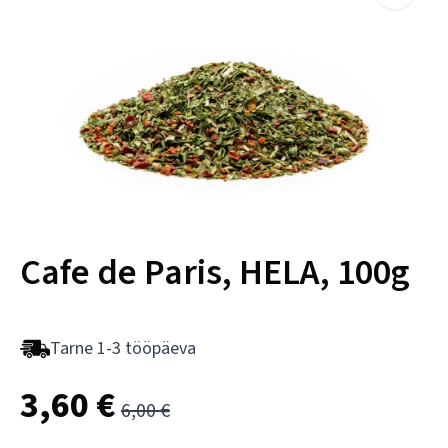
Cafe de Paris, HELA, 100g
Tarne 1-3 tööpäeva
3,60
€
6,00
€
Algne
Praegune