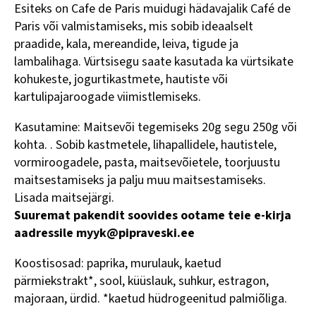
Esiteks on Cafe de Paris muidugi hädavajalik Café de
Paris või valmistamiseks, mis sobib ideaalselt
praadide, kala, mereandide, leiva, tigude ja
lambalihaga. Vürtsisegu saate kasutada ka vürtsikate
kohukeste, jogurtikastmete, hautiste või
kartulipajaroogade viimistlemiseks.
Kasutamine: Maitsevõi tegemiseks 20g segu 250g või
kohta. . Sobib kastmetele, lihapallidele, hautistele,
vormiroogadele, pasta, maitsevõietele, toorjuustu
maitsestamiseks ja palju muu maitsestamiseks.
Lisada maitsejärgi.
Suuremat pakendit soovides ootame teie e-kirja
aadressile myyk@pipraveski.ee
Koostisosad: paprika, murulauk, kaetud
pärmiekstrakt*, sool, küüslauk, suhkur, estragon,
majoraan, ürdid. *kaetud hüdrogeenitud palmiõliga.