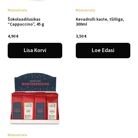
Määramata
Määramata
Šokolaadilusikas
Kevadrulli kaste, tšilliga,
“Cappuccino”, 45 g
300ml
4,90
€
3,50
€
Lisa Korvi
Loe Edasi
Määramata