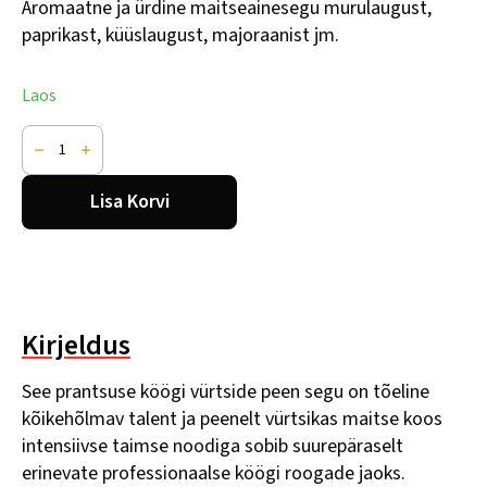
hind
hind
Aromaatne ja ürdine maitseainesegu murulaugust,
paprikast, küüslaugust, majoraanist jm.
oli:
on:
Laos
6,00 €.
3,60 €.
Cafe
de
Paris,
HELA,
Lisa Korvi
100g
kogus
Kirjeldus
See prantsuse köögi vürtside peen segu on tõeline
kõikehõlmav talent ja peenelt vürtsikas maitse koos
intensiivse taimse noodiga sobib suurepäraselt
erinevate professionaalse köögi roogade jaoks.