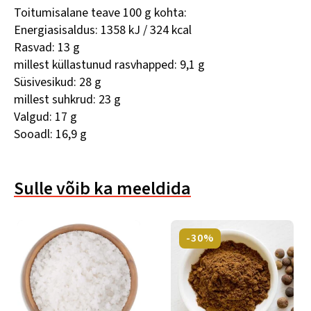
Toitumisalane teave 100 g kohta:
Energiasisaldus: 1358 kJ / 324 kcal
Rasvad: 13 g
millest küllastunud rasvhapped: 9,1 g
Süsivesikud: 28 g
millest suhkrud: 23 g
Valgud: 17 g
Sooadl: 16,9 g
Sulle võib ka meeldida
-30%