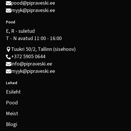
pood@pipraveski.ee
myyk@pipraveski.ee
Pood
E, R - suletud
T - N avatud 11:00 - 16:00
Tuukri 50/2, Tallinn (sisehoov)
+372 5905 0644
info@pipraveski.ee
myyk@pipraveski.ee
Lehed
Esileht
Pood
Meist
Blogi