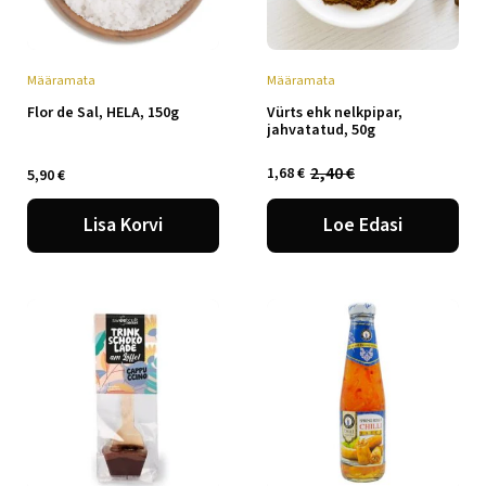
Määramata
Määramata
Flor de Sal, HELA, 150g
Vürts ehk nelkpipar,
jahvatatud, 50g
2,40
€
1,68
€
5,90
€
Algne
Praegune
hind
hind
oli:
on:
Lisa Korvi
Loe Edasi
2,40 €.
1,68 €.